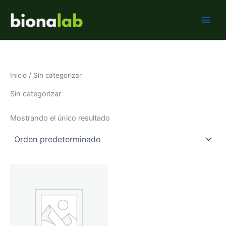
Ir
BIONALAB
al
contenido
Inicio
/ Sin categorizar
Sin categorizar
Mostrando el único resultado