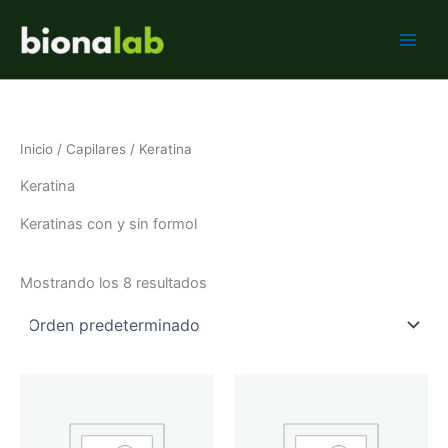
Ir
BIONALAB
al
contenido
Inicio
/
Capilares
/ Keratina
Keratina
Keratinas con y sin formol
Mostrando los 8 resultados